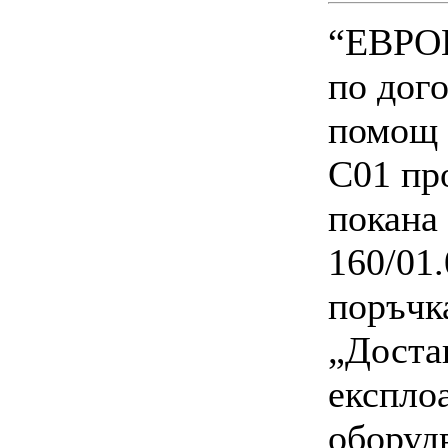
“ЕВРОК
по дог
помощ 
C01 пр
покана
160/01.
поръчк
„Доста
експло
оборуд