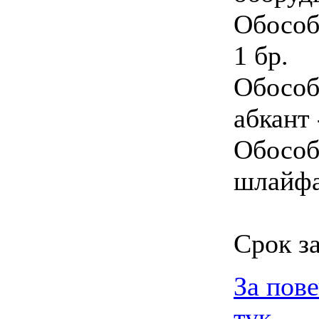
Обособ
1 бр.
Обособ
абкант 
Обособ
шлайфан
Срок за
За пов
тук