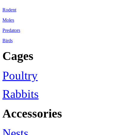
Rodent
Moles
Predators
Birds
Cages
Poultry
Rabbits
Accessories
Nests