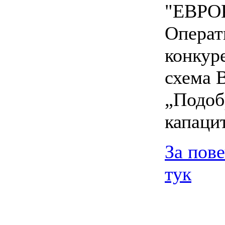
"ЕВРОК
Операт
конкур
схема 
„Подоб
капаци
За пов
тук