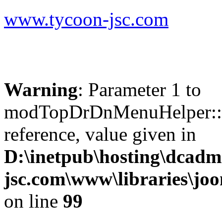
www.tycoon-jsc.com
Warning
: Parameter 1 to
modTopDrDnMenuHelper::b
reference, value given in
D:\inetpub\hosting\dcadm
jsc.com\www\libraries\jo
on line
99