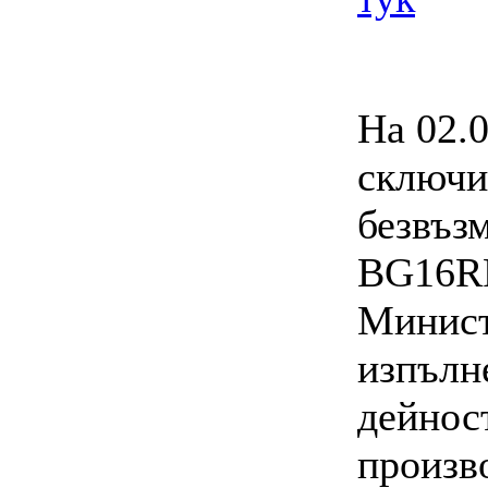
На 02.
сключи
безвъз
BG16RF
Минист
изпълн
дейнос
произв